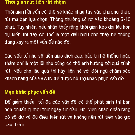
Thời gian rút tiền rất chậm
Thời gian hồi vốn có thể sẽ khác nhau tùy vào phương thức
rút mà bạn lựa chọn. Thông thường sẽ rơi vào khoảng 5-10
phút. Tuy nhiên, nếu nhận thấy rằng thời gian kéo dài lâu hơn
dự kiến thì đây có thể là một dấu hiệu cho thấy hệ thống
đang xảy ra một vấn đề nào đó.
Các yếu tố như số tiền giao dịch cao, bảo trì hệ thống hoặc
thậm chí là một lõi nhỏ cũng có thể ảnh hưởng tới quá trình
rút. Nếu chờ lâu quá thì hãy liên hệ với đội ngũ chăm sóc
khách hàng của 98WIN để được hỗ trợ khắc phục vấn đề.
Mẹo khắc phục vấn đề
Để giảm thiểu tối đa các vấn đề có thể phát sinh thì bạn
nên chuẩn bị mọi thứ ngay từ đầu. Hội viên chắc chắn rằng
có số dư và đủ điều kiện rút và không nên rút tiền vào giờ
cao điểm.