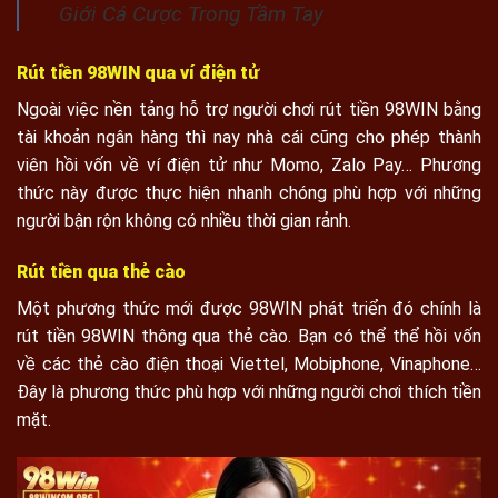
Giới Cá Cược Trong Tầm Tay
Rút tiền 98WIN qua ví điện tử
Ngoài việc nền tảng hỗ trợ người chơi rút tiền 98WIN bằng
tài khoản ngân hàng thì nay nhà cái cũng cho phép thành
viên hồi vốn về ví điện tử như Momo, Zalo Pay… Phương
thức này được thực hiện nhanh chóng phù hợp với những
người bận rộn không có nhiều thời gian rảnh.
Rút tiền qua thẻ cào
Một phương thức mới được 98WIN phát triển đó chính là
rút tiền 98WIN thông qua thẻ cào. Bạn có thể thể hồi vốn
về các thẻ cào điện thoại Viettel, Mobiphone, Vinaphone…
Đây là phương thức phù hợp với những người chơi thích tiền
mặt.