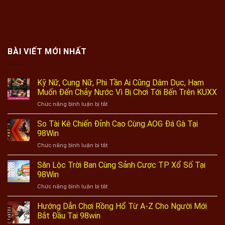
BÀI VIẾT MỚI NHẤT
Kỹ Nữ, Cung Nữ, Phi Tần Ai Cũng Dâm Dục, Ham
Muốn Đến Chảy Nước Vì Bị Chơi Tới Bến Trên KUXX
ở
Chức năng bình luận bị tắt
Kỹ
Nữ,
So Tài Kê Chiến Đỉnh Cao Cùng AOG Đá Gà Tại
Cung
98Win
Nữ,
ở
Chức năng bình luận bị tắt
Phi
So
Tần
Tài
Săn Lộc Trời Ban Cùng Sảnh Cược TP Xổ Số Tại
Ai
Kê
Cũng
98Win
Chiến
Dâm
ở
Chức năng bình luận bị tắt
Đỉnh
Dục,
Săn
Cao
Ham
Lộc
Hướng Dẫn Chơi Rồng Hổ Từ A-Z Cho Người Mới
Cùng
Muốn
Trời
AOG
Bắt Đầu Tại 98win
Đến
Ban
Đá
Chảy