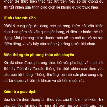
khoản để thực hiện thao tác rút tiền. Nếu số dư không đủ
thì tất nhiên quá trình giao dịch sẽ không được thực hiện.
Hình thức rút tiền
98WIN cung cấp đa dạng các phương thức hồi vốn khác
nhau bao gồm hồi vốn qua ngân hàng, ví điện tử hoặc thẻ tín
dụng. Mỗi phương thức thanh toán sẽ có mỗi ưu và nhược
điểm riêng, vì vậy hãy cân nhắc kỹ lưỡng trước khi chọn.
Điền thông tin phương thức cần chuyển
Khi đã chọn được phương thức hồi vốn phù hợp với mình rồi
thì hãy điền đầy đủ các thông tin thật chính xác theo yêu
cầu của hệ thống. Thông thường, bạn sẽ cần phải cung cấp
số tài khoản và tên tài khoản và số tiền muốn rút.
Kiểm tra giao dịch
Sau khi đã điền thông tin theo yêu cầu thì bạn nên kiểm tra
các dữ liệu lại một lần nữa để xem nó có chính xác hay