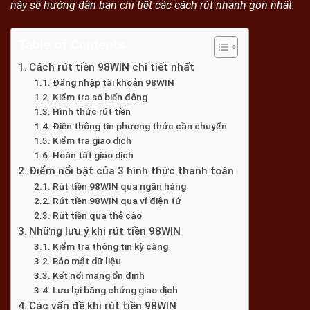
này sẽ hướng dẫn bạn chi tiết các cách rút nhanh gọn nhất.
Table of Contents
Cách rút tiền 98WIN chi tiết nhất
Đăng nhập tài khoản 98WIN
Kiểm tra số biến động
Hình thức rút tiền
Điền thông tin phương thức cần chuyển
Kiểm tra giao dịch
Hoàn tất giao dịch
Điểm nổi bật của 3 hình thức thanh toán
Rút tiền 98WIN qua ngân hàng
Rút tiền 98WIN qua ví điện tử
Rút tiền qua thẻ cào
Những lưu ý khi rút tiền 98WIN
Kiểm tra thông tin kỹ càng
Bảo mật dữ liệu
Kết nối mạng ổn định
Lưu lại bằng chứng giao dịch
Các vấn đề khi rút tiền 98WIN