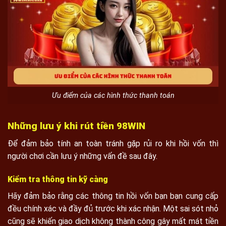
Ưu điểm của các hình thức thanh toán
Những lưu ý khi rút tiền 98WIN
Để đảm bảo tính an toàn tránh gặp rủi ro khi hồi vốn thì
người chơi cần lưu ý những vấn đề sau đây.
Kiểm tra thông tin kỹ càng
Hãy đảm bảo rằng các thông tin hồi vốn bạn bạn cung cấp
đều chính xác và đầy đủ trước khi xác nhận. Một sai sót nhỏ
cũng sẽ khiến giao dịch không thành công gây mất mát tiền